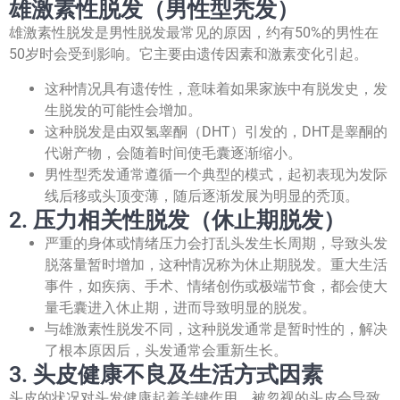
雄激素性脱发（男性型秃发）
雄激素性脱发是男性脱发最常见的原因，约有50%的男性在
50岁时会受到影响。它主要由遗传因素和激素变化引起。
这种情况具有遗传性，意味着如果家族中有脱发史，发
生脱发的可能性会增加。
这种脱发是由双氢睾酮（DHT）引发的，DHT是睾酮的
代谢产物，会随着时间使毛囊逐渐缩小。
男性型秃发通常遵循一个典型的模式，起初表现为发际
线后移或头顶变薄，随后逐渐发展为明显的秃顶。
2. 压力相关性脱发（休止期脱发）
严重的身体或情绪压力会打乱头发生长周期，导致头发
脱落量暂时增加，这种情况称为休止期脱发。重大生活
事件，如疾病、手术、情绪创伤或极端节食，都会使大
量毛囊进入休止期，进而导致明显的脱发。
与雄激素性脱发不同，这种脱发通常是暂时性的，解决
了根本原因后，头发通常会重新生长。
3. 头皮健康不良及生活方式因素
头皮的状况对头发健康起着关键作用。被忽视的头皮会导致