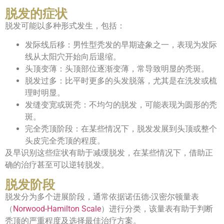
脱发的症状
脱发可能以多种形式发生，包括：
发际线后移：男性型秃发的早期迹象之一，表现为发际
线从太阳穴开始向后退缩。
头顶变薄：头顶部位逐渐变薄，常导致明显的秃斑。
脱发过多：比平时更多的头发脱落，尤其是在洗发或梳
理时明显。
发缝变宽或斑秃：不均匀的脱发，可能表现为圆形的秃
斑。
完全秃顶阶段：在某些情况下，脱发发展到头顶或整个
头皮完全秃顶的程度。
及早识别这些症状有助于减缓脱发，在某些情况下，借助正
确的治疗甚至可以逆转脱发。
脱发阶段
脱发分为多个进展阶段，通常依据诺伍德-汉密尔顿量表
（
Norwood-Hamilton Scale
）进行分类，该量表有助于判断
秃顶的严重程度及选择最佳治疗方案。