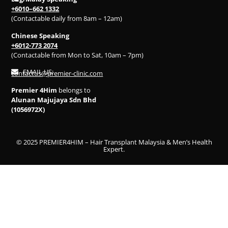
+6010–662 1332
(Contactable daily from 8am – 12am)
Chinese Speaking
+6012-773 2074
(Contactable from Mon to Sat, 10am – 7pm)
EMAIL US:
contactus@premier-clinic.com
Premier 4Him
belongs to
Alunan Majujaya Sdn Bhd
(1056972X)
© 2025 PREMIER4HIM – Hair Transplant Malaysia & Men’s Health
Expert.