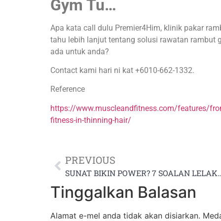
Gym Tu…
Apa kata call dulu Premier4Him,
klinik pakar ram
tahu lebih lanjut tentang solusi
rawatan rambut g
ada untuk anda?
Contact kami hari ni kat +6010-662-1332.
Reference
https://www.muscleandfitness.com/features/from-
fitness-in-thinning-hair/
PREVIOUS
SUNAT BIKIN POWER? 7 SOALAN LELAKI 
Tinggalkan Balasan
Alamat e-mel anda tidak akan disiarkan.
Meda