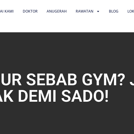
AI KAMI
DOKTOR
ANUGERAH
RAWATAN
BLOG
LOK
UR SEBAB GYM?
K DEMI SADO!