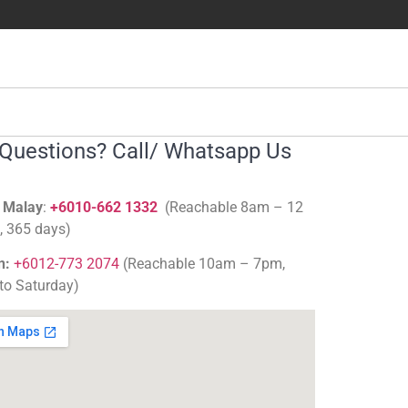
Questions? Call/ Whatsapp Us
/ Malay
:
+6010-662 1332
(Reachable 8am – 12
, 365 days)
n:
+6012-773 2074
(Reachable 10am – 7pm,
o Saturday)