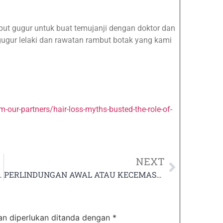
but gugur
untuk buat temujanji dengan doktor dan
ugur lelaki
dan
rawatan rambut botak
yang kami
our-partners/hair-loss-myths-busted-the-role-of-
NEXT
MALU TANYA TERJAWAB!
PERLINDUNGAN AWAL ATAU KECEMASAN? FAHAMI PrEP & PEP SEBELUM TERLAMBAT
n diperlukan ditanda dengan
*