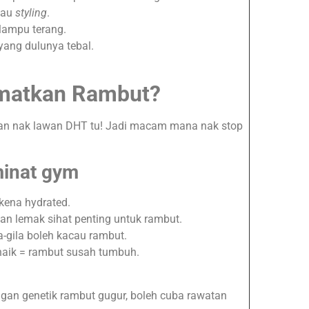
tau
styling
.
lampu terang.
ang dulunya tebal.
amatkan Rambut?
alan nak lawan DHT tu! Jadi macam mana nak stop
minat gym
kena hydrated.
dan lemak sihat penting untuk rambut.
la-gila boleh kacau rambut.
l naik = rambut susah tumbuh.
ngan genetik rambut gugur, boleh cuba rawatan